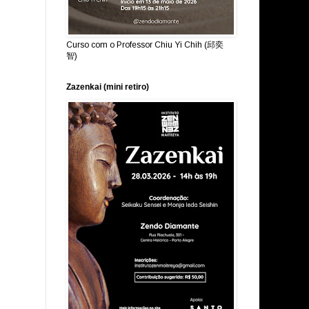
Curso com o Professor Chiu Yi Chih (邱奕
智)
Zazenkai (mini retiro)