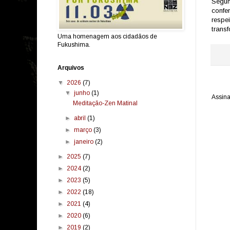
Segun
confe
respe
trans
Uma homenagem aos cidadãos de
Fukushima.
Arquivos
▼
2026
(7)
▼
junho
(1)
Assina
Meditação-Zen Matinal
►
abril
(1)
►
março
(3)
►
janeiro
(2)
►
2025
(7)
►
2024
(2)
►
2023
(5)
►
2022
(18)
►
2021
(4)
►
2020
(6)
►
2019
(2)