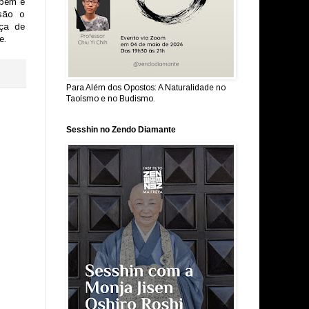
 bem e
 são o
rça de
e.
Para Além dos Opostos: A Naturalidade no
Taoísmo e no Budismo.
Sesshin no Zendo Diamante