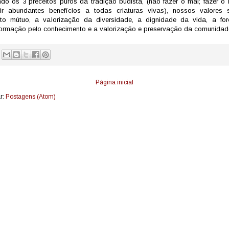
do os 3 preceitos puros da tradição budista, (não fazer o mal; fazer o
rir abundantes benefícios a todas criaturas vivas), nossos valores
ito mútuo, a valorização da diversidade, a dignidade da vida, a fo
formação pelo conhecimento e a valorização e preservação da comunidad
Página inicial
r:
Postagens (Atom)