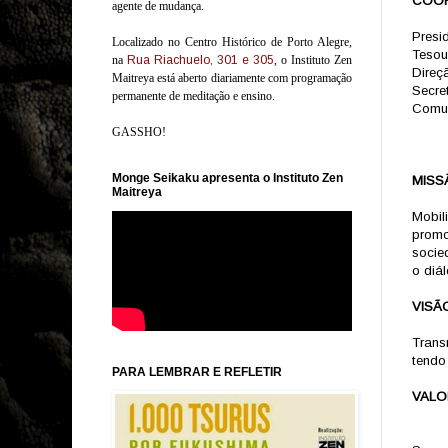
COO
agente de mudança.
Presid
Localizado no Centro Histórico de Porto Alegre,
Tesou
na
Rua Riachuelo, 301 e 305
, o Instituto Zen
Direç
Maitreya está aberto diariamente com programação
Secret
permanente de meditação e ensino.
Comun
GASSHO!
Monge Seikaku apresenta o Instituto Zen
MISS
Maitreya
Mobil
promo
socie
o diál
VISÃ
Trans
tendo
PARA LEMBRAR E REFLETIR
VALO