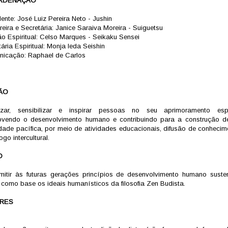
RDENAÇÃO
ente: José Luiz Pereira Neto - Jushin
reira e Secretária: Janice Saraiva Moreira - Suiguetsu
ão Espiritual: Celso Marques - Seikaku Sensei
ária Espiritual: Monja Ieda Seishin
icação: Raphael de Carlos
ÃO
izar, sensibilizar e inspirar pessoas no seu aprimoramento espir
vendo o desenvolvimento humano e contribuindo para a construção 
dade pacífica, por meio de atividades educacionais, difusão de conhecim
ogo intercultural.
O
mitir às futuras gerações princípios de desenvolvimento humano susten
 como base os ideais humanísticos da filosofia Zen Budista.
RES