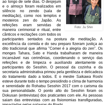
ao longo de sete dias. O desjejum
e o almoço foram realizados em
silêncio no zendo (sala de
meditação), como nos templos e
mosteiros zen do Japão. As
refeições eram servidas de
Foto: Ju Shin
maneira cerimonial e ritual, entre
cânticos e recitações com todos os
participantes sentados na postura de meditação. A
excelência da comida e do seu preparo fizeram justiça ao
dito tradicional que afirma "Comer é a alegria do zen". Os
monges Tahara, Sato e Handa trabalharam de maneira
incansável nas cerimônias, coordenando o serviço das
refeições e de limpeza e auxiliando atentamente os
participantes do Sesshin. O pessoal da cozinha e da
secretaria administrativa primou pela gentileza e delicadeza
do tratamento dado a todos. E o mestre Saikawa Roshi
esteve durante todo o tempo presidindo o clima de harmonia
e serenidade do Rohatsu Sesshin 2017 com o carisma da
sua personalidade. O ponto alto do Sesshin foram os
Dokusan (entrevistas) dos praticantes com ele. As pessoas
saiam das entrevistas com as fisionomias transfiguradas,
impactadas pelas palavras do Roshi.