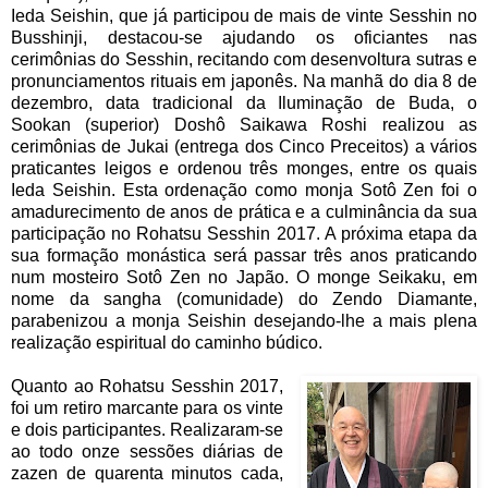
Ieda Seishin, que já participou de mais de vinte Sesshin no
Busshinji, destacou-se ajudando os oficiantes nas
cerimônias do Sesshin, recitando com desenvoltura sutras e
pronunciamentos rituais em japonês. Na manhã do dia 8 de
dezembro, data tradicional da Iluminação de Buda, o
Sookan (superior) Doshô Saikawa Roshi realizou as
cerimônias de Jukai (entrega dos Cinco Preceitos) a vários
praticantes leigos e ordenou três monges, entre os quais
Ieda Seishin. Esta ordenação como monja Sotô Zen foi o
amadurecimento de anos de prática e a culminância da sua
participação no Rohatsu Sesshin 2017. A próxima etapa da
sua formação monástica será passar três anos praticando
num mosteiro Sotô Zen no Japão. O monge Seikaku, em
nome da sangha (comunidade) do Zendo Diamante,
parabenizou a monja Seishin desejando-lhe a mais plena
realização espiritual do caminho búdico.
Quanto ao Rohatsu Sesshin 2017,
foi um retiro marcante para os vinte
e dois participantes. Realizaram-se
ao todo onze sessões diárias de
zazen de quarenta minutos cada,