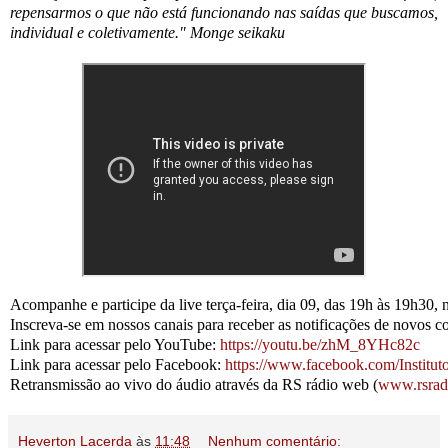
repensarmos o que não está funcionando nas saídas que buscamos,
individual e coletivamente." Monge seikaku
Acompanhe e participe da live terça-feira, dia 09, das 19h às 19h30
Inscreva-se em nossos canais para receber as notificações de novos c
Link para acessar pelo YouTube: 
https://youtu.be/zhM_8YHc82c
Link para acessar pelo Facebook: 
https://www.facebook.com/Institut
Retransmissão ao vivo do áudio através da RS rádio web (
www.rsrad
Heverton Lacerda
às
11:48
Nenhum comentário: