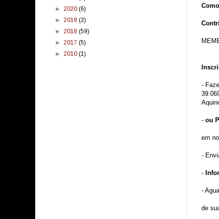
Como
►
2020
(6)
►
2019
(2)
Contri
►
2018
(59)
MEMBR
►
2017
(5)
►
2010
(1)
Inscr
- Faz
39.06
Aquin
-
ou P
em no
- Env
-
Info
- Agu
de sua