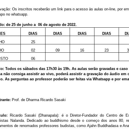
ação: Os inscritos receberão um link para o acesso às aulas on-line, por em
rupo no whatsapp.
o: de 25 de junho a 06 de agosto de 2022.
SES
DIAS
DIAS
DIAS
DIAS
DI
HO
25
HO
02
09
16
23
3
OSTO
06
io: Todos os sábados das 17h30 às 19h. As aulas serão gravadas e caso
a não consiga assistir ao vivo, poderá assistir a gravação do áudio em 
io. As perguntas ao professor poderão ser feitas via Whatsapp e por ema
trante:
Prof. de Dharma Ricardo Sasaki
culo:
Ricardo Sasaki (Dhanapala): é o Diretor-Fundador do Centro de E
istas Nalanda. Dedicado ao buddhismo desde o começo dos anos 80, r
amentos de renomados professores budistas, como Ajahn Buddhadasa e Ana