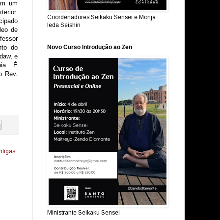
bém um
terior.
Coordenadores Seikaku Sensei e Monja
cipado
Ieda Seishin
leo de
fessor
Novo Curso Introdução ao Zen
nto do
daw, e
nia. É
o Rev.
ntigas
Ministrante Seikaku Sensei