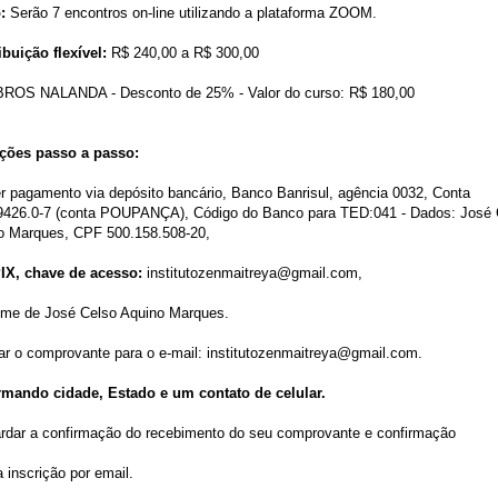
:
Serão 7 encontros on-line utilizando a plataforma ZOOM.
buição flexível:
R$ 240,00 a R$ 300,00
OS NALANDA - Desconto de 25% - Valor do curso: R$ 180,00
ições passo a passo:
er pagamento via depósito bancário, Banco Banrisul, agência 0032, Conta
9426.0-7 (conta POUPANÇA), Código do Banco para TED:041 - Dados: José 
o Marques, CPF 500.158.508-20,
IX, chave de acesso:
institutozenmaitreya@gmail.com,
me de José Celso Aquino Marques.
iar o comprovante para o e-mail: institutozenmaitreya@gmail.com.
rmando cidade, Estado e um contato de celular.
ardar a confirmação do recebimento do seu comprovante e confirmação
 inscrição por email.