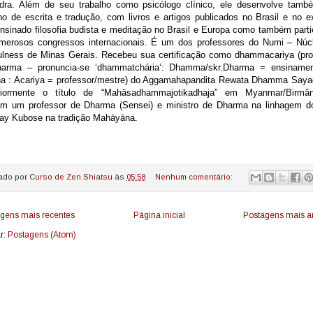
dra. Além de seu trabalho como psicólogo clínico, ele desenvolve tam
ho de escrita e tradução, com livros e artigos publicados no Brasil e no ex
nsinado filosofia budista e meditação no Brasil e Europa como também parti
merosos congressos internacionais. É um dos professores do Numi – Núc
ulness de Minas Gerais. Recebeu sua certificação como dhammacariya (pro
arma – pronuncia-se ‘dhammatchária‘: Dhamma/skr.Dharma = ensiname
a : Acariya = professor/mestre) do Aggamahapandita Rewata Dhamma Saya
riormente o título de “Mahāsadhammajotikadhaja” em Myanmar/Birmâ
m um professor de Dharma (Sensei) e ministro de Dharma na linhagem d
y Kubose na tradição Mahāyāna.
ado por
Curso de Zen Shiatsu
às
05:58
Nenhum comentário:
gens mais recentes
Página inicial
Postagens mais a
r:
Postagens (Atom)