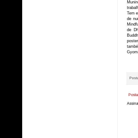
Munin
trabal
Tem e
de nu
Mindf
de Dh
Buddh
poste
també
Gyoma
Post
Posta
Assina