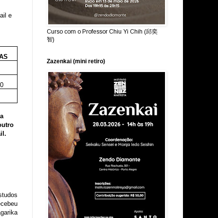
ail e
Curso com o Professor Chiu Yi Chih (邱奕
智)
AS
Zazenkai (mini retiro)
0
 a
outro
il.
studos
ecebeu
garika