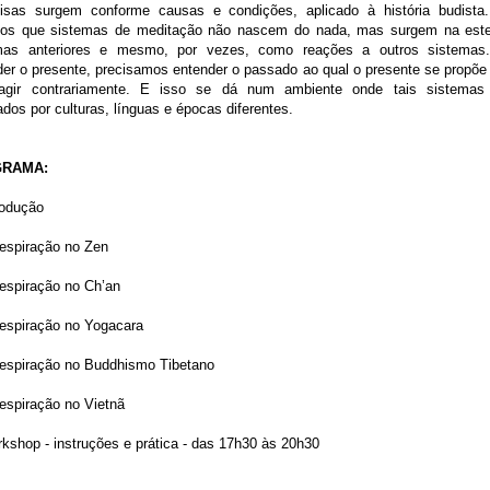
isas surgem conforme causas e condições, aplicado à história budista.
os que sistemas de meditação não nascem do nada, mas surgem na este
mas anteriores e mesmo, por vezes, como reações a outros sistemas
der o presente, precisamos entender o passado ao qual o presente se propõe 
agir contrariamente. E isso se dá num ambiente onde tais sistemas
dos por culturas, línguas e épocas diferentes.
RAMA:
rodução
Respiração no Zen
Respiração no Ch’an
Respiração no Yogacara
espiração no Buddhismo Tibetano
Respiração no Vietnã
shop - instruções e prática - das 17h30 às 20h30