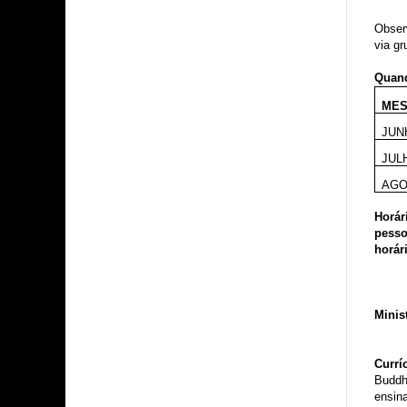
Observ
via g
Quand
ME
JUN
JUL
AG
Horár
pesso
horár
Minis
Currí
Buddh
ensin