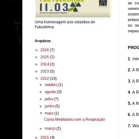
as co
verem
siste
enten
Uma homenagem aos cidadãos de
ou re
Fukushima.
separa
Arquivos
PROG
►
2026
(7)
►
2025
(7)
1
. Int
►
2024
(2)
2
. A 
►
2023
(5)
▼
2022
(18)
3
. A 
►
outubro
(1)
►
agosto
(3)
4
. A 
►
julho
(7)
5.
A R
►
junho
(5)
▼
maio
(1)
6
. A 
Curso Meditando com a Respiração
7.
Work
►
março
(1)
►
2021
(4)